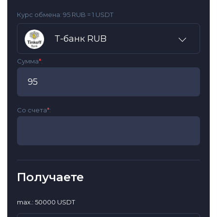
Курс обмена:
95 RUB = 1 USDT
Т-банк RUB
Сумма
*
:
Со счета
*
:
Получаете
max.: 50000 USDT