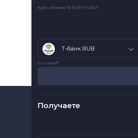
Курс обмена:
92 RUB = 1 USDT
Т-банк RUB
Со счета
*
:
Получаете