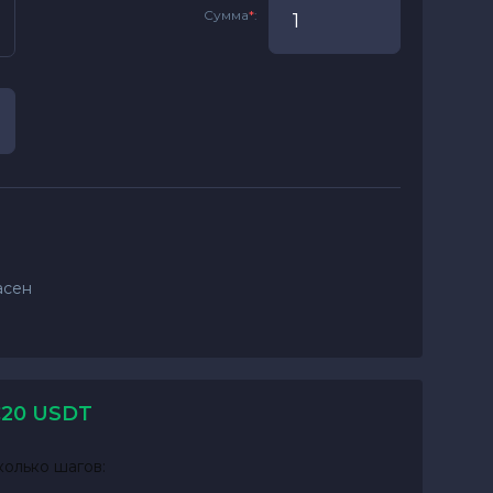
Сумма
*
:
асен
C20 USDT
олько шагов: