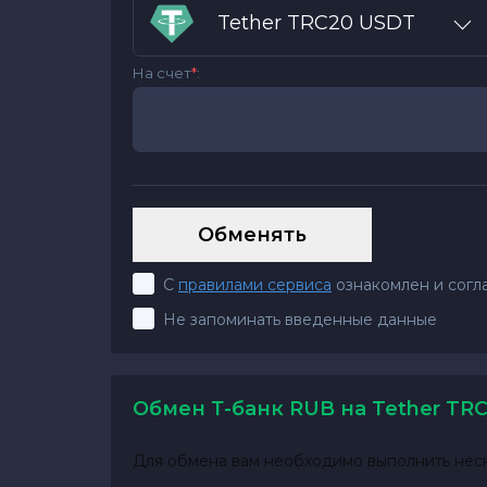
Tether TRC20 USDT
На счет
*
:
С
правилами сервиса
ознакомлен и согл
Не запоминать введенные данные
Обмен Т-банк RUB на Tether TR
Для обмена вам необходимо выполнить неск