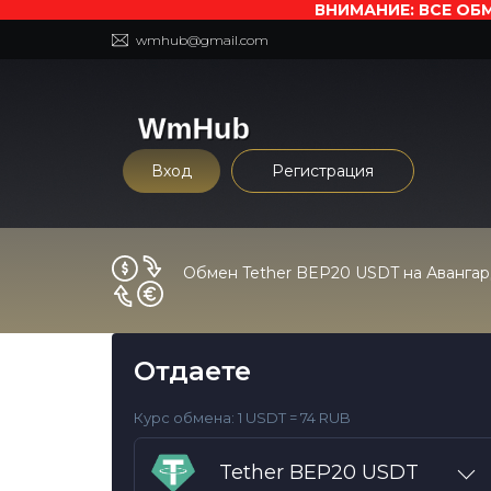
ВНИМАНИЕ: ВСЕ ОБМ
wmhub@gmail.com
Вход
Регистрация
Обмен Tether BEP20 USDT на Аванга
Отдаете
Курс обмена:
1 USDT = 74 RUB
Tether BEP20 USDT