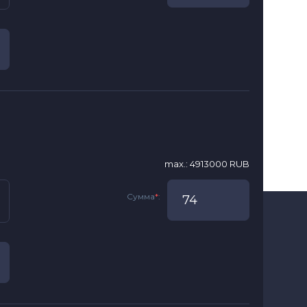
max.: 4913000 RUB
Сумма
*
: