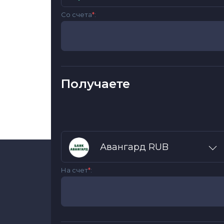
Со счета
*
:
Получаете
Авангард RUB
На счет
*
: