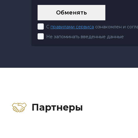
С
правилами сервиса
ознакомлен и согл
Не запоминать введенные данные
Партнеры