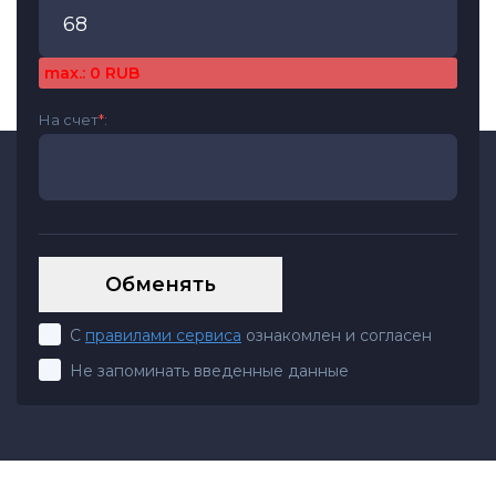
max.: 0 RUB
На счет
*
:
С
правилами сервиса
ознакомлен и согласен
Не запоминать введенные данные