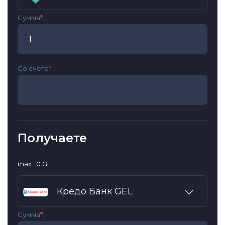
Сумма
*
:
Со счета
*
:
Получаете
max.: 0 GEL
Кредо Банк GEL
Сумма
*
: