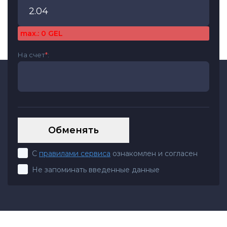
max.: 0 GEL
На счет
*
:
С
правилами сервиса
ознакомлен и согласен
Не запоминать введенные данные