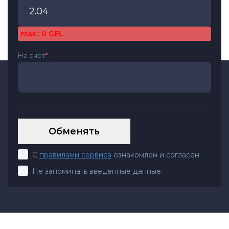
max.: 0 GEL
На счет
*
:
С
правилами сервиса
ознакомлен и согласен
Не запоминать введенные данные