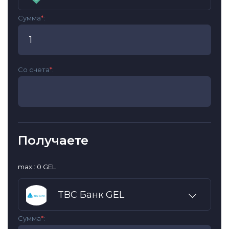
Сумма
*
:
Со счета
*
:
Получаете
max.: 0 GEL
TBC Банк GEL
Сумма
*
: